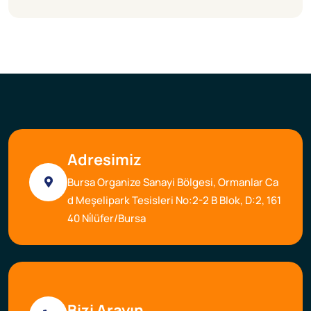
Adresimiz
Bursa Organize Sanayi Bölgesi, Ormanlar Ca
d Meşelipark Tesisleri No:2-2 B Blok, D:2, 161
40 Ni̇lüfer/Bursa
Bizi Arayın